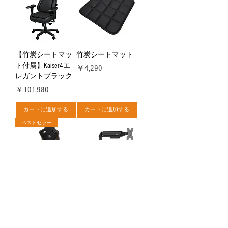
【竹炭シートマッ
竹炭シートマット
ト付属】Kaiser4エ
価格
￥4,290
レガントブラック
価格
￥101,980
カートに追加する
カートに追加する
ベストセラー
Kaiser3
モニターアーム
【シングル・耐荷
価格
￥89,980
重9kg】
価格
￥5,980