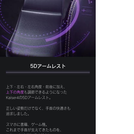
5Dアームレスト
上下・左右・左右角度・前後に加え、
上下の角度
も調節できるようになった
​Kaiser4の5Dアームレスト。
正しい姿勢だけでなく、手首の快適さも
追求しました。
スマホに書籍、ゲーム機。
これまで手首が支えてきたものを、