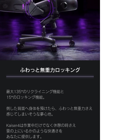
ふわっと​無重力ロッキング
最大135°のリクライニング機能と
15°のロッキング機能。
倒した背面へ身体を預けたら、ふわっと無重力さえ
感じてしまいそうな夢心地。
Kaiser4は作業中だけでなく休憩の時さえ
雲の上にいるかのような快適さを
​あなたに提供します。