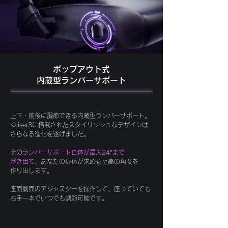
ポップアウト式
​内蔵型ランバーサポート
上下・前後に調節できる内蔵型ランバーサポート。
Kaiser3に搭載されたスタイリッシュなデザインは
さらなる進化を遂げました。
その
ランバーサポート自体が最大24°まで
浮き出て
、あなたの身体が求める至高の角度を
作り出します。
座面側面のアジャスターを操作して、座っていても
右手一本でいつでも調節可能です。