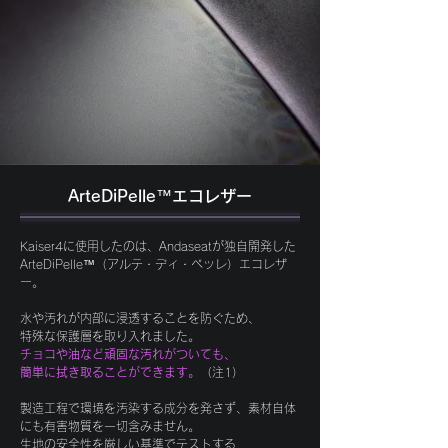
ArteDiPelle™エコレザー
Kaiser4に使用したのは、Andaseatが独自開発した
ArteDiPelle™（アルテ・ディ・ペッレ）エコレザ
ー。
水や汚れが内部に浸透することを防ぐため、
特殊な保護層を取り入れました。
チョコや油など頑固な汚れがついても、
簡単に拭き取ることができます。
（注1）
製造工程で環境を汚染する成分を発さず、素材自体
にも有害物質を一切含みません。
生地の安全性を厳しい基準でテストする