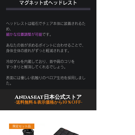
マグネット式ヘッドレスト
ヘッドレストは磁石でチェア本体に装着されるた
め、
細かな位置調整が可能
です。
あなたの首が求めるポイントに合わせることで、
身体全体の疲れがずっと軽減されます。
冷却ゲルを内蔵しており、首や肩のコリを
すっきりと解消してくれるでしょう。
表面には優しい肌触りのベロア生地を​採用しまし
た。
Andaseat日本公式ストア
​-送料無料＆表示価格から10％OFF-
限定セット品