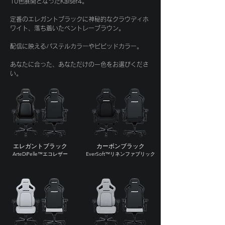
10色展開となったKaiser4。
定番のエレガントブラックに神秘的なクラウディホ
ワイト、
落ち着いたベントレーブラウン。
配信に映えるパステルカラーやビビッドカラー。
​あなたに合った、あなただけの一色をお選びくださ
い。
エレガントブラック
​カーボンブラック
ArteDiPelle™エコレザー
EverSoft™リネンファブリック