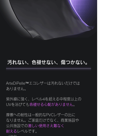
汚れない、色褪せない、傷つかない。
ArteDiPelle™エコレザーは汚れないだけでは
ありません。
紫外線に強く、レベル4を超える中程度以上の
UVを浴びても
色褪せる心配がありません
。
摩擦への耐性は一般的なPVCレザーの比に
なりません。ご家庭だけでなく、商業施設や
​公共施設での
激しい使用さえ
難なく
耐える
レベルです。