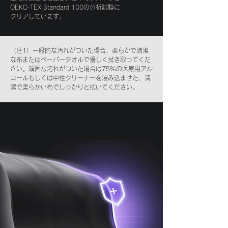
OEKO-TEX Standard 100の分析試験に
クリアしています。
（注1）一般的な汚れがついた場合、柔らかで清潔
な布またはペーパータオルで優しく拭き取ってくだ
さい。頑固な汚れがついた場合は75%の医療用アル
コールもしくは中性クリーナーを浸み込ませた、清
潔で柔らかい布でしっかりと拭いてください。