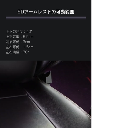
5Dアームレストの可動範囲
上下の角度：40°
上下昇降：6.5cm
前後可動：3cm
左右可動：1.5cm
左右角度：70°